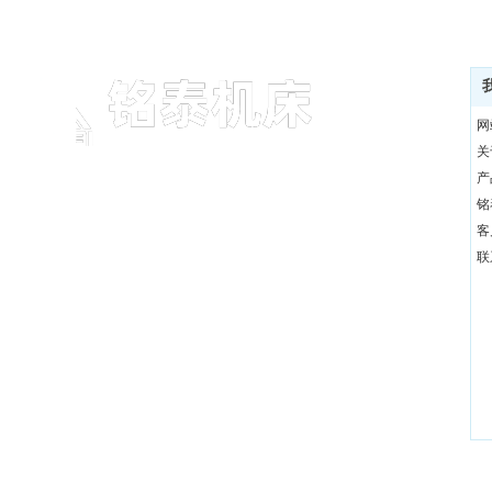
网
关
产
青岛铭泰机床制造有限公司是国内专业的车床生产制造
铭
商，是一家集设计研发、生产、销售、售后服务为一体
客
的专业化生产企业。
联